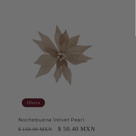
Oferta
Nochebuena Velvet Pearl
Precio
Precio
$ 50.40 MXN
$ 168.00 MXN