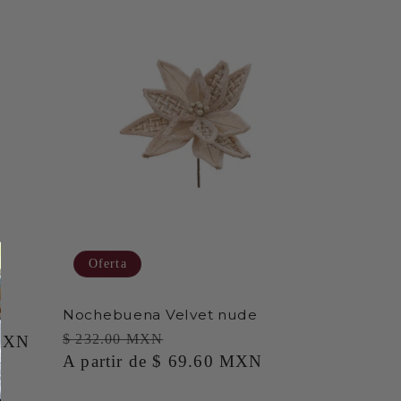
Oferta
Nochebuena Velvet nude
$ 232.00 MXN
MXN
Precio
Precio
A partir de $ 69.60 MXN
habitual
de
oferta