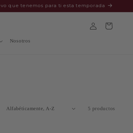
 que tenemos para ti esta temporada
Iniciar
Carrito
sesión
Nosotros
5 productos