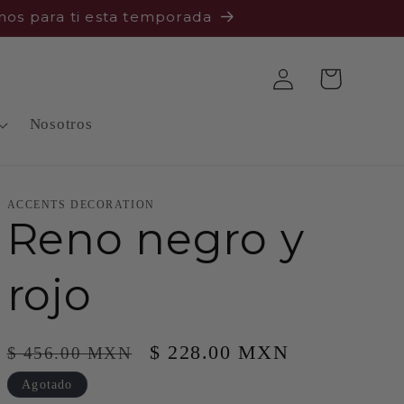
 para ti esta temporada
Iniciar
Carrito
sesión
Nosotros
ACCENTS DECORATION
Reno negro y
rojo
Precio
Precio
$ 228.00 MXN
$ 456.00 MXN
habitual
de
Agotado