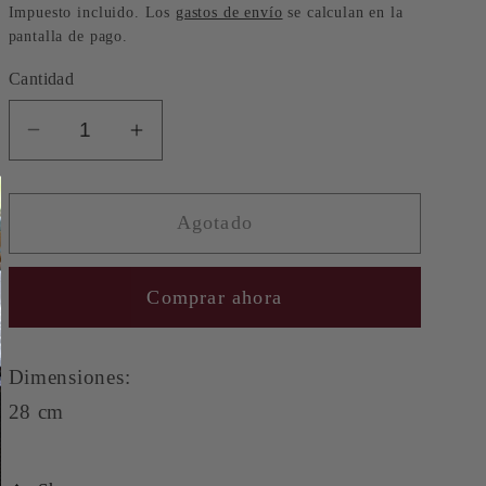
oferta
Impuesto incluido. Los
gastos de envío
se calculan en la
pantalla de pago.
Cantidad
Reducir
Aumentar
cantidad
cantidad
para
para
Agotado
Reno
Reno
negro
negro
y
y
Comprar ahora
rojo
rojo
Dimensiones:
28 cm