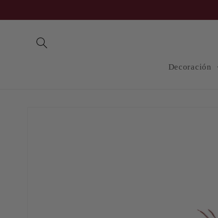
Ir
directamente
al contenido
Decoración
Ir
directamente
a la
información
del producto